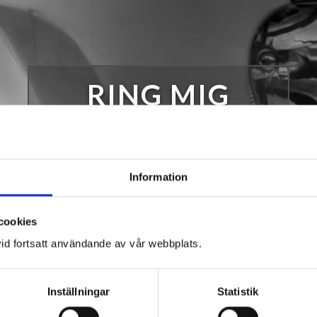
RING MIG
Information
cookies
id fortsatt användande av vår webbplats.
GG – I STOCKHOLM
Inställningar
Statistik