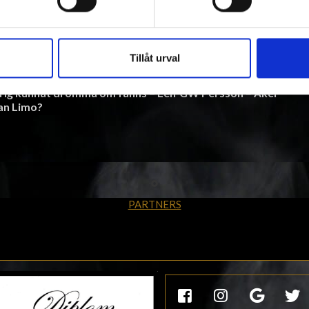
tockholm & Stureplan Nattklubbar/kändisar
Du bara
llt kul som hänt i Stockholmsnatten. Häng
med på resor
tjärnor –
Dansbands sångare
Tillåt urval
Mikkey
– Little Gerhard &
Dee bryter av varandra
i en
drig kunnat drömma om fanns –
Leif GW Persson – Åker
an Limo?
PARTNERS