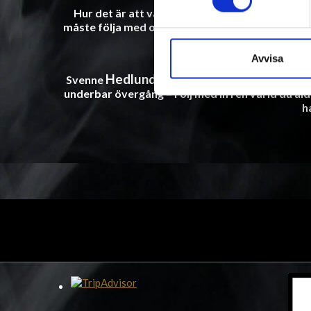
Hur det är att vara tjej köra en lång vit Limo i
S
måste följa med oss på resan så du inte
missar a
fester och event.
Rocks
Avvisa
Hedlund
Svenne
– Håkan Sterner – Hans Edler 
underbar övergång – Följ med in i en värld du
al
h