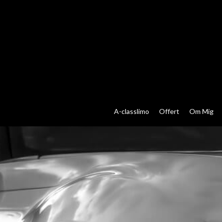
A-classlimo
Offert
Om Mig