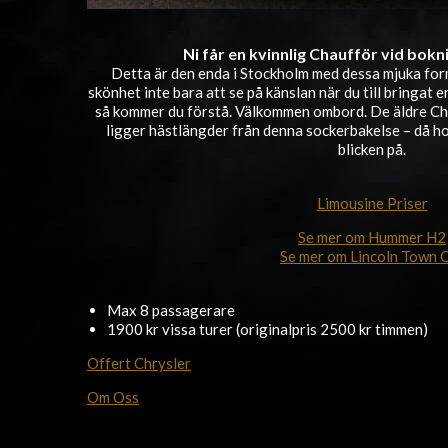
Ni får en kvinnlig Chaufför vid bokni
Detta är den enda i Stockholm med dessa mjuka for
skönhet inte bara att se på känslan när du till bringat e
så kommer du förstå. Välkommen ombord. De äldre Ch
ligger hästlängder från denna sockerbakelse – då hon
blicken på.
Limousine Priser
Se mer om Hummer H2
Se mer om Lincoln Town 
Max 8 passagerare
1900 kr vissa turer (originalpris 2500 kr timmen)
Offert Chrysler
Om Oss