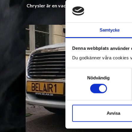
Chrysler är en vacker madam med denna skönhet 
Färdas stilfullt med mig Ann
Samtycke
Denna webbplats använder 
Du godkänner våra cookies v
Samtyckesval
Nödvändig
Avvisa