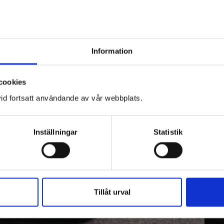
gör din dag extra utav allting du någonsin drömt om –
elie som blir er chaufför för dagen
Information
cookies
id fortsatt användande av vår webbplats.
Inställningar
Statistik
Tillåt urval