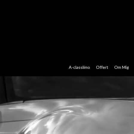
A-classlimo
Offert
Om Mig