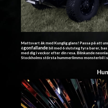
Mattsvart åk med Kunglig glans! P
assa på att un
gonfallande
ö
bil med 6 slutsteg fyra barer, bas
med dig i veckor efter din resa. Blinkande neon
Stockholms största hummerlimmo monsterbil i so
Hu