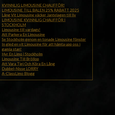
KVINNLIG LIMOUSINE CHAUFFÖR!
LIMOUSINE TILL BALEN 25% RABATT 2025
Lång Vit Limousine väcker Jantelagen till liv
LIMOUSINE KVINNLIG CHAUFFÖR I
STOCKHOLM
Limousine till vardags!
Att Parkera En Limousine
Se Stockholm genom en tonade Limousine fönster
In gled en vit Limousine för att hämta upp oss i
gamla stan!
Hyr En Limo i Stockholm
Limousine Till Bröllop
Att Vara Tjej Och Köra En Lång
Dubbel-Nisse LORRY
A-ClassLimo Blogg