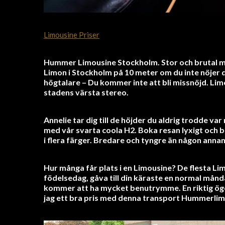
Limousine Priser
Hummer Limousine Stockholm. S
tor och brutal m
Limon i Stockholm på 10 meter om du inte nöjer 
högtalare – Du kommer inte att bli missnöjd. Li
stadens värsta stereo.
Annelie tar dig till de höjder du aldrig trodde v
med vår svarta coola H2. Boka resan lyxigt och 
i flera färger. Bredare och tyngre än någon annan
Hur många får plats i en Limousine? De flesta Lim
födelsedag, gåva till din käraste en normal månda
kommer att ha mycket benutrymme. En riktig ög
jag ett bra pris med denna transport Hummerli