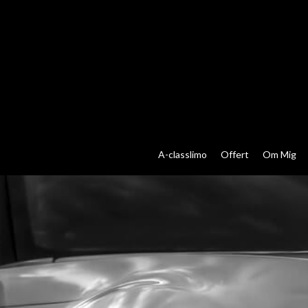
A-classlimo
Offert
Om Mig