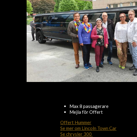
Max 8 passagerare
Mejla för Offert
Offert Hummer
Se mer om Lincoln Town Car
Se chrysler 300