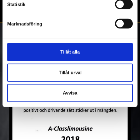
Statistik
←
Dubbel-Nisse LORRY
Limousine Till Bröllop
→
Marknadsföring
Tillåt alla
Tillåt urval
Avvisa